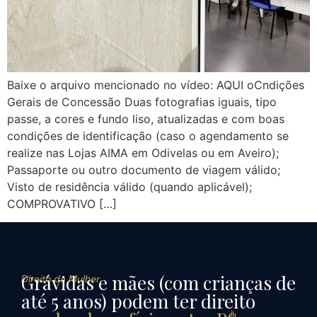
Baixe o arquivo mencionado no vídeo: AQUI oCndições
Gerais de Concessão Duas fotografias iguais, tipo
passe, a cores e fundo liso, atualizadas e com boas
condições de identificação (caso o agendamento se
realize nas Lojas AIMA em Odivelas ou em Aveiro);
Passaporte ou outro documento de viagem válido;
Visto de residência válido (quando aplicável);
COMPROVATIVO […]
Grávidas e mães (com crianças de
Direito da Mulher
até 5 anos) podem ter direito