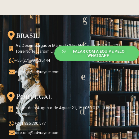
Brasil
Av. Desembargador Mário da Silva Nunes, nº 717, Sala 207,
FALAR COM A EQUIPE PELO
Torre Norte, Jardim Limoeiro, Serra/ES – Brasil
WHATSAPP
+55 (27) 999535144
diretoria@advrayner.com
Portugal
Av. António Augusto de Aguiar 21, 1º 1050-012 – Lisboa –
Portugal
+351 935 730 577
diretoria@advrayner.com