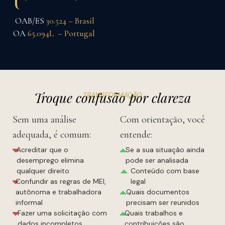
OAB/ES
30.524 – Brasil
OA
65.094L – Portugal
Troque confusão por clareza
TRANSFORMAÇÃO
Sem uma análise
Com orientação, você
adequada, é comum:
entende:
Acreditar que o
Se a sua situação ainda
desemprego elimina
pode ser analisada
qualquer direito
Conteúdo com base
Confundir as regras de MEI,
legal
autônoma e trabalhadora
Quais documentos
informal
precisam ser reunidos
Fazer uma solicitação com
Quais trabalhos e
dados incompletos
contribuições são