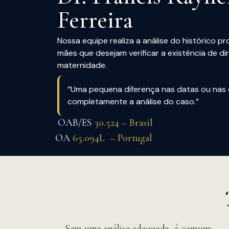
Ferreira
Nossa equipe realiza a análise do histórico pro
mães que desejam verificar a existência de di
maternidade.
“Uma pequena diferença nas datas ou nas 
completamente a análise do caso.”
OAB/ES
30.524 – Brasil
OA
65.094L – Portugal
Sem uma análise adequada, é comum: