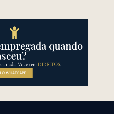
sempregada quando
asceu?
ifica nada. Você tem
DIREITOS
.
ELO WHATSAPP