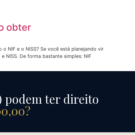
o obter
ão o NIF e o NISS? Se você está planejando vir
 e NISS. De forma bastante simples: NIF
) podem ter direito
00,00?