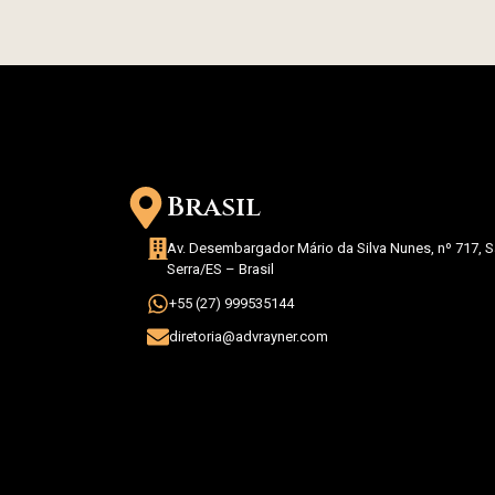
Brasil
Av. Desembargador Mário da Silva Nunes, nº 717, Sa
Serra/ES – Brasil
+55 (27) 999535144
diretoria@advrayner.com