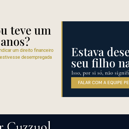
ou teve um
 anos?
Estava de
ndicar um direito financeiro
ê estivesse desempregada
seu filho n
Isso, por si só, não sign
FALAR COM A EQUIPE P
r Cuzzuol