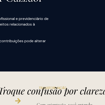
fissional e previdenciário de
reitos relacionados à
contribuições pode alterar
Troque confusão por clarez
TRANSFORMAÇÃO
Com orientação, você entende: