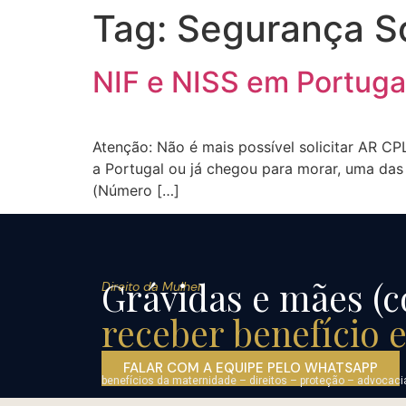
Tag:
Segurança So
NIF e NISS em Portuga
Atenção: Não é mais possível solicitar AR CPL
a Portugal ou já chegou para morar, uma das 
(Número […]
Grávidas e mães (c
Direito da Mulher
receber benefício 
FALAR COM A EQUIPE PELO WHATSAPP
benefícios da maternidade – direitos – proteção – advoca