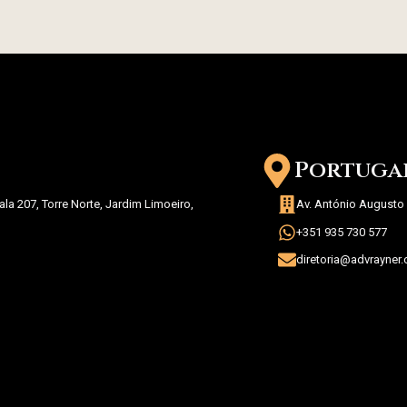
Portuga
la 207, Torre Norte, Jardim Limoeiro,
Av. António Augusto 
+351 935 730 577
diretoria@advrayner