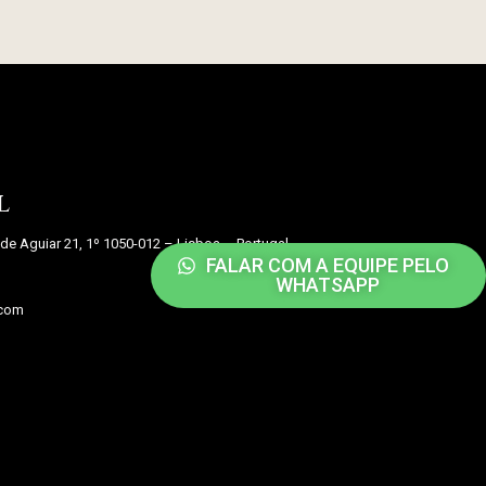
l
de Aguiar 21, 1º 1050-012 – Lisboa – Portugal
FALAR COM A EQUIPE PELO
WHATSAPP
.com