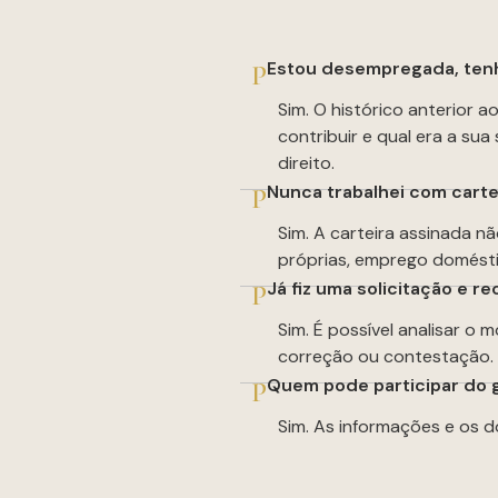
Estou desempregada, tenh
P
Sim. O histórico anterior 
contribuir e qual era a sua
direito.
Nunca trabalhei com carte
P
Sim. A carteira assinada n
próprias, emprego domésti
Já fiz uma solicitação e r
P
Sim. É possível analisar o
correção ou contestação. P
Quem pode participar do 
P
Sim. As informações e os 