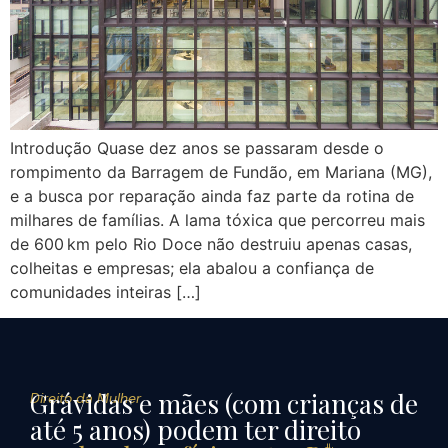
Introdução Quase dez anos se passaram desde o
rompimento da Barragem de Fundão, em Mariana (MG),
e a busca por reparação ainda faz parte da rotina de
milhares de famílias. A lama tóxica que percorreu mais
de 600 km pelo Rio Doce não destruiu apenas casas,
colheitas e empresas; ela abalou a confiança de
comunidades inteiras […]
Grávidas e mães (com crianças de
Direito da Mulher
até 5 anos) podem ter direito