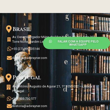
Brasil
Av. Desembargador Mário da Silva Nunes, nº 717, Sala 207,
FALAR COM A EQUIPE PELO
Torre Norte, Jardim Limoeiro, Serra/ES – Brasil
WHATSAPP
+55 (27) 999535144
diretoria@advrayner.com
Portugal
Av. António Augusto de Aguiar 21, 1º 1050-012 – Lisboa –
Portugal
+351 935 730 577
diretoria@advrayner.com