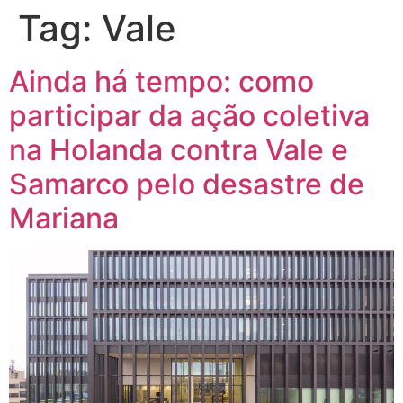
Tag:
Vale
Ainda há tempo: como
participar da ação coletiva
na Holanda contra Vale e
Samarco pelo desastre de
Mariana