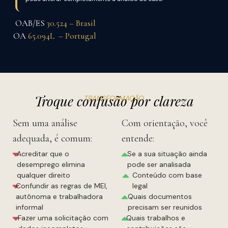
OAB/ES
30.524 – Brasil
OA
65.094L – Portugal
Troque confusão por clareza
TRANSFORMAÇÃO
Sem uma análise
Com orientação, você
adequada, é comum:
entende:
Acreditar que o
Se a sua situação ainda
desemprego elimina
pode ser analisada
qualquer direito
Conteúdo com base
Confundir as regras de MEI,
legal
autônoma e trabalhadora
Quais documentos
informal
precisam ser reunidos
Fazer uma solicitação com
Quais trabalhos e