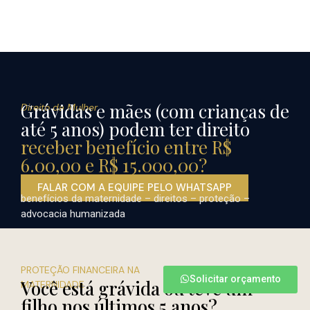
Grávidas e mães (com crianças de
Direito da Mulher
até 5 anos) podem ter direito
receber benefício entre R$
6.00,00 e R$ 15.000,00?
FALAR COM A EQUIPE PELO WHATSAPP
benefícios da maternidade – direitos – proteção –
advocacia humanizada
PROTEÇÃO FINANCEIRA NA
Solicitar orçamento
Você está grávida ou teve um
MATERNIDADE
filho nos últimos 5 anos?